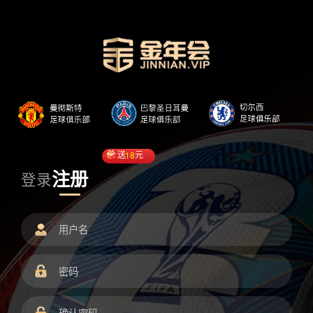
送
18
元
注册
登录