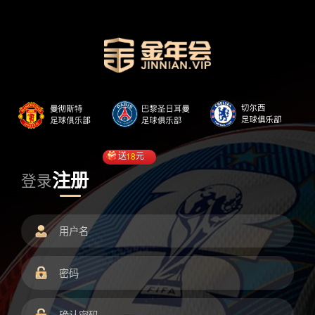
送
18
元
注册
登录