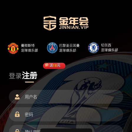
送
18
元
注册
登录