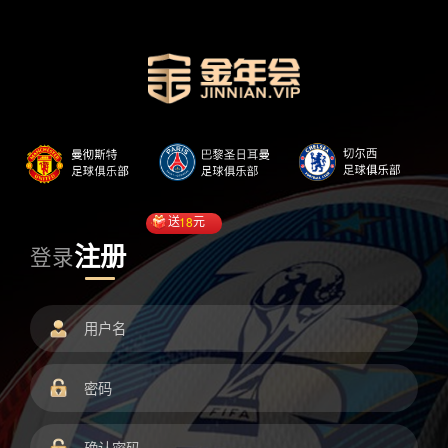
送
18
元
注册
登录