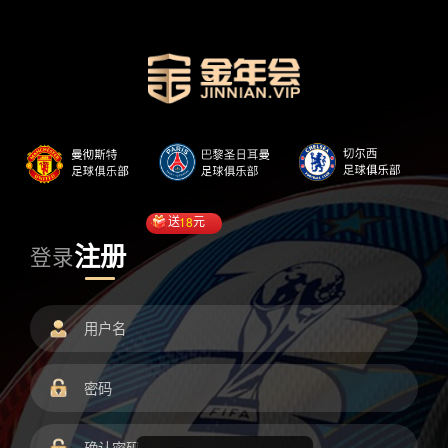
送
18
元
注册
登录