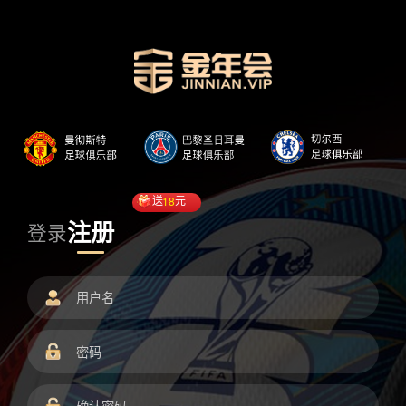
送
18
元
注册
登录