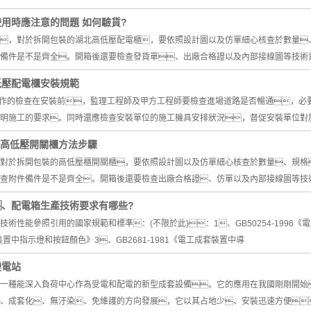
用時應注意的問題 如何驗貨?
，對於拆開包裝的湖北高低壓配電櫃，要依照設計圖以及仿單細心核查於數量
備件是不是齊全。開箱後還要檢查發貨單、出廠合格證以及內部接線圖等技術
低壓配電櫃安裝規範
工作的檢查在安裝前，監理工程師及甲方工程師要檢查進場道路是否暢通，必
明施工的要求。同時還應檢查安裝單位的施工機具安排狀況，督促安裝單位對
安裝高低壓開關櫃方法步驟
對於拆開包裝的高低壓櫃開關櫃，要依照設計圖以及仿單細心核查於數量、規格
查附件備件是不是齊全。開箱後還要檢查出廠合格證、仿單以及內部接線圖等技
、配電箱生產技術要求有哪些?
術性能參照引用的國家規範和標準：(不限於此)：1、GB50254-1996《
裝置中指示燈和按鈕顏色》3、GB2681-1981《電工成套裝置中導
變電站
一種能深入負荷中心作為受電和配電的新型成套設備。它的應用在我國剛剛開始
、成套化、無汙染、免維護的方向發展，它以其占地少、安裝迅速方便