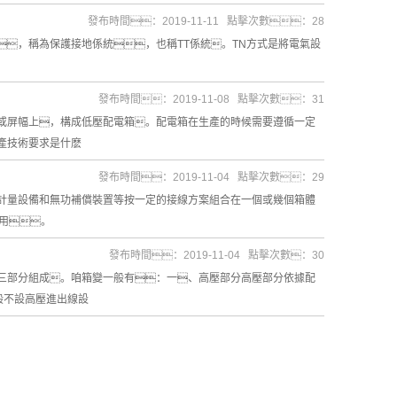
發布時間：2019-11-11 點擊次數：28
統，稱為保護接地係統，也稱TT係統。TN方式是將電氣設
發布時間：2019-11-08 點擊次數：31
或屏幅上，構成低壓配電箱。配電箱在生產的時候需要遵循一定
產技術要求是什麽
發布時間：2019-11-04 點擊次數：29
計量設備和無功補償裝置等按一定的接線方案組合在一個或幾個箱體
之用。
發布時間：2019-11-04 點擊次數：30
三部分組成。咱箱變一般有：一、高壓部分高壓部分依據配
般不設高壓進出線設