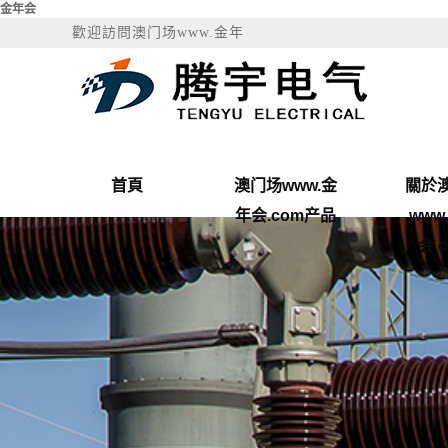
金年会
歡迎訪問澳门场www.金年
会.com電氣官方網站！
首頁
澳门场www.金
關於
年会.com产品
www
会.