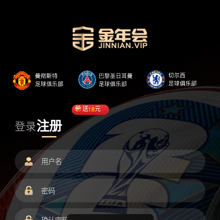
送
18
元
注册
登录