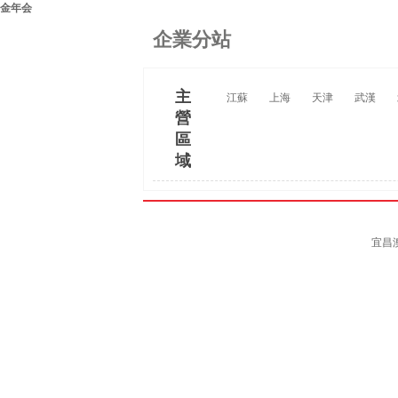
金年会
企業分站
主
江蘇
上海
天津
武漢
營
區
域
宜昌