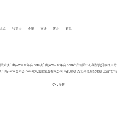
北京
張家港
金華
南通
湖北
宜昌
關於澳门场www.金年会.com
澳门场www.金年会.com产品
新聞中心
榮譽資質
服務支持
澳门场www.金年会.com電氣設備製造有限公司
高低壓櫃
湖北高低壓配電櫃
宜昌箱式
XML 地图